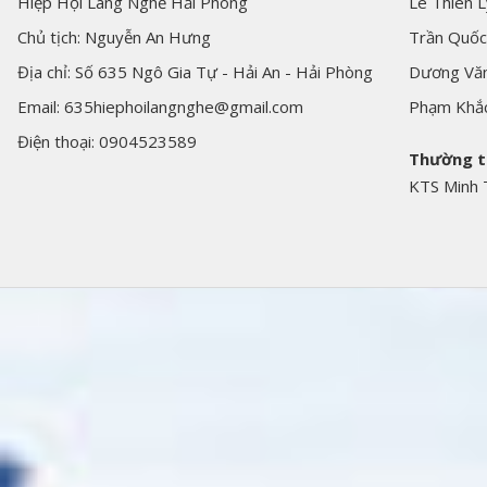
Hiệp Hội Làng Nghề Hải Phòng
Lê Thiên L
Chủ tịch: Nguyễn An Hưng
Trần Quốc
Địa chỉ: Số 635 Ngô Gia Tự - Hải An - Hải Phòng
Dương Văn
Email: 635hiephoilangnghe@gmail.com
Phạm Khắ
Điện thoại: 0904523589
Thường t
KTS Minh 