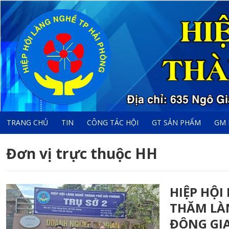
TRANG CHỦ
TIN
CÔNG TÁC HỘI
GT SẢN PHẨM
GM 
Đơn vị trực thuộc HH
HIỆP HỘI
THĂM LÀ
ĐÔNG GIA