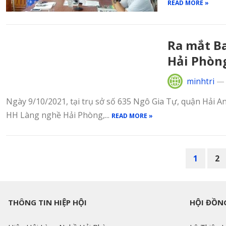
READ MORE »
Ra mắt Ba
Hải Phòn
minhtri
Ngày 9/10/2021, tại trụ sở số 635 Ngô Gia Tự, quận Hải An;
HH Làng nghề Hải Phòng,...
READ MORE »
PHÂN
1
2
TRANG
BÀI
VIẾT
THÔNG TIN HIỆP HỘI
HỘI ĐỒNG