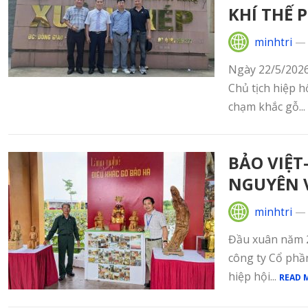
KHÍ THẾ 
minhtri
Ngày 22/5/2026
Chủ tịch hiệp h
chạm khắc gỗ...
BẢO VIỆT
NGUYÊN 
minhtri
Đầu xuân năm 2
công ty Cổ phầ
hiệp hội...
READ 