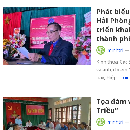
Phát biểu
Hải Phòn
triển kh
thành ph
minhtri
Kính thưa: Các 
và anh, chị em
nay, Hiệp...
READ
Tọa đàm 
Triều”
minhtri