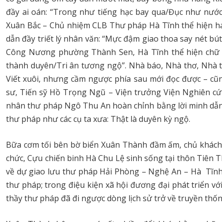
đầy ai oán: “Trong như tiếng hạc bay qua/Đục như nước
Xuân Bắc – Chủ nhiệm CLB Thư pháp Hà Tĩnh thể hiện hai
dẫn đầy triết lý nhân văn: “Mực đậm giao thoa say nét b
Công Nương phường Thành Sen, Hà Tĩnh thể hiện chữ “D
thành duyên/Tri ân tương ngộ”. Nhà báo, Nhà thơ, Nhà t
Viết xuôi, nhưng cầm ngược phía sau mới đọc được – cũng
sư, Tiến sỹ Hồ Trọng Ngũ – Viện trưởng Viện Nghiên cứ
nhân thư pháp Ngô Thu An hoàn chỉnh bằng lời minh dẫn 
thư pháp như các cụ ta xưa: Thật là duyên kỳ ngộ.
Bữa cơm tối bên bờ biển Xuân Thành đầm ấm, chủ khách c
chức, Cựu chiến binh Hà Chu Lệ sinh sống tại thôn Tiên 
về dự giao lưu thư pháp Hải Phòng – Nghệ An – Hà Tĩnh,
thư pháp; trong điệu kiện xã hội đương đại phát triển v
thầy thư pháp đã đi ngược dòng lịch sử trở về truyền thố