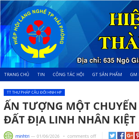
TRANG CHỦ
TIN
CÔNG TÁC HỘI
GT SẢN PHẨM
GM 
TT THƯ PHÁP CÂU ĐỐI HNH HP
ẤN TƯỢNG MỘT CHUYẾN
ĐẤT ĐỊA LINH NHÂN KIỆT
minhtri
—
01/06/2026
comments off