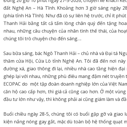
Đúng 20 giờ 10 phút ngày 27-5-2026, chuyến xe khách Kế
đất Nghệ An – Hà Tĩnh. Khoảng hơn 3 giờ sáng ngày 28
(phía tỉnh Hà Tĩnh). Như đã có sự liên hệ trước, chỉ ít 
Thanh Hải bằng tất cả tấm lòng chân quý đến tặng hoa 
nhau, những câu chuyện của nhân tình thế thái, của ho
chúng tôi trò chuyện cho đến sáng….
Sau bữa sáng, bác Ngô Thanh Hải – chủ nhà và Đại tá Ng
thăm cửa Hội, Cửa Lò tỉnh Nghệ An. Tôi đã đến nơi này 1
đường xá, giao thông đi lại, nhiều nhà cao tầng hiện đạ
ghép lại với nhau, những phù điêu mang đậm nét truyền 
ECOPAC do một tập đoàn doanh nghiệp lớn của Việt Nam l
căn hộ cao cấp hơn, thì giá cả cũng cao hơn. Ở một vùng
đầu tư lớn như vậy, thì không phải ai cũng giám làm và đầ
Buổi chiều ngày 28-5, chúng tôi có buổi gặp gỡ và giao
kiện nắng nóng gay gắt, mặc dù toàn bộ hệ thống quạt m