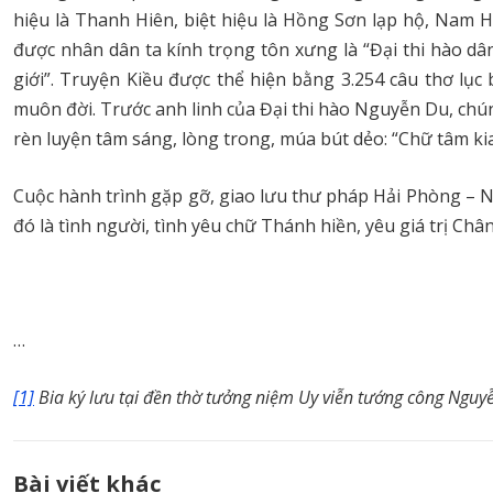
hiệu là Thanh Hiên, biệt hiệu là Hồng Sơn lạp hộ, Nam H
được nhân dân ta kính trọng tôn xưng là “Đại thi hào d
giới”. Truyện Kiều được thể hiện bằng 3.254 câu thơ lụ
muôn đời. Trước anh linh của Đại thi hào Nguyễn Du, ch
rèn luyện tâm sáng, lòng trong, múa bút dẻo: “Chữ tâm kia
Cuộc hành trình gặp gỡ, giao lưu thư pháp Hải Phòng – N
đó là tình người, tình yêu chữ Thánh hiền, yêu giá trị Châ
…
[1]
Bia ký lưu tại đền thờ tưởng niệm Uy viễn tướng công Nguy
Bài viết khác