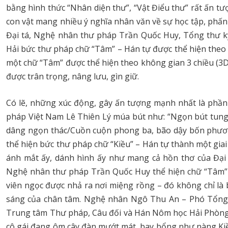
bằng hình thức “Nhân diện thư”, “Vật Điểu thư” rất ấn tư
con vật mang nhiều ý nghĩa nhân văn về sự học tập, phấn 
Đại tá, Nghệ nhân thư pháp Trần Quốc Huy, Tổng thư k
Hải bức thư pháp chữ “Tâm” – Hán tự được thể hiện theo 
một chữ “Tâm” được thể hiện theo không gian 3 chiều (3D)
được trân trọng, nâng lưu, gìn giữ.
Có lẽ, những xúc động, gây ấn tượng mạnh nhất là phần
pháp Việt Nam Lê Thiên Lý múa bút như: “Ngọn bút tung 
dâng ngọn thác/Cuồn cuộn phong ba, bão dậy bốn phương 
thể hiện bức thư pháp chữ “Kiều” – Hán tự thành một gia
ánh mắt ấy, dánh hình ấy như mang cả hồn thơ của Đại 
Nghệ nhân thư pháp Trần Quốc Huy thể hiện chữ “Tâm” –
viên ngọc được nhả ra nơi miệng rồng – đó không chỉ là 
sáng của chân tâm. Nghệ nhân Ngô Thu An – Phó Tổng 
Trung tâm Thư pháp, Câu đối và Hán Nôm học Hải Phòng t
cô gái đang ôm cây đàn mướt mát, bay bổng như nàng Ki