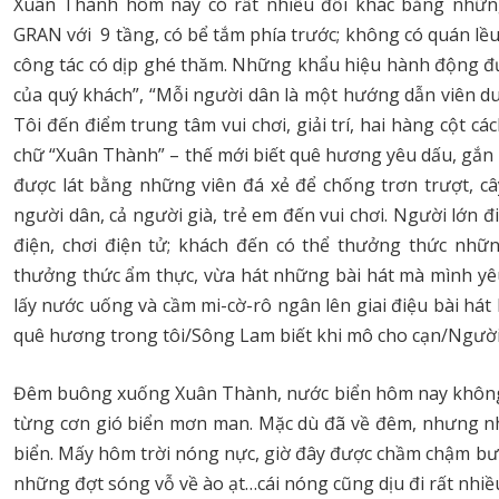
Xuân Thành hôm nay có rất nhiều đổi khác bằng nhữn
GRAN với 9 tầng, có bể tắm phía trước; không có quán lều
công tác có dịp ghé thăm. Những khẩu hiệu hành động đư
của quý khách”, “Mỗi người dân là một hướng dẫn viên d
Tôi đến điểm trung tâm vui chơi, giải trí, hai hàng cột 
chữ “Xuân Thành” – thế mới biết quê hương yêu dấu, gắn b
được lát bằng những viên đá xẻ để chống trơn trượt, câ
người dân, cả người già, trẻ em đến vui chơi. Người lớn đi
điện, chơi điện tử; khách đến có thể thưởng thức nh
thưởng thức ẩm thực, vừa hát những bài hát mà mình yêu
lấy nước uống và cầm mi-cờ-rô ngân lên giai điệu bài há
quê hương trong tôi/Sông Lam biết khi mô cho cạn/Người ơ
Đêm buông xuống Xuân Thành, nước biển hôm nay không to
từng cơn gió biển mơn man. Mặc dù đã về đêm, nhưng nh
biển. Mấy hôm trời nóng nực, giờ đây được chầm chậm bư
những đợt sóng vỗ về ào ạt…cái nóng cũng dịu đi rất nhiề