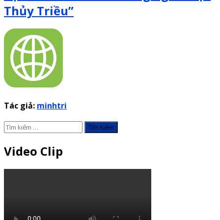
Thủy Triều”
Tác giả:
minhtri
Tìm
kiếm
cho:
Video Clip