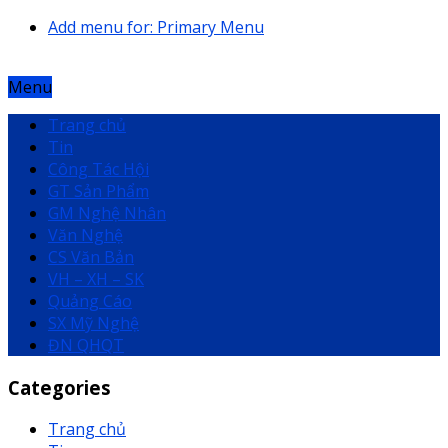
Add menu for: Primary Menu
Menu
Trang chủ
Tin
Công Tác Hội
GT Sản Phẩm
GM Nghệ Nhân
Văn Nghệ
CS Văn Bản
VH – XH – SK
Quảng Cáo
SX Mỹ Nghệ
ĐN QHQT
Categories
Trang chủ