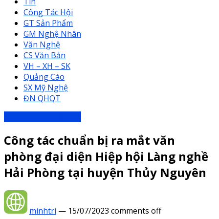
Tin
Công Tác Hội
GT Sản Phẩm
GM Nghệ Nhân
Văn Nghệ
CS Văn Bản
VH – XH – SK
Quảng Cáo
SX Mỹ Nghệ
ĐN QHQT
Đơn vị trực thuộc HH
Công tác chuẩn bị ra mắt văn
phòng đại diện Hiệp hội Làng nghề
Hải Phòng tại huyện Thủy Nguyên
minhtri
—
15/07/2023
comments off