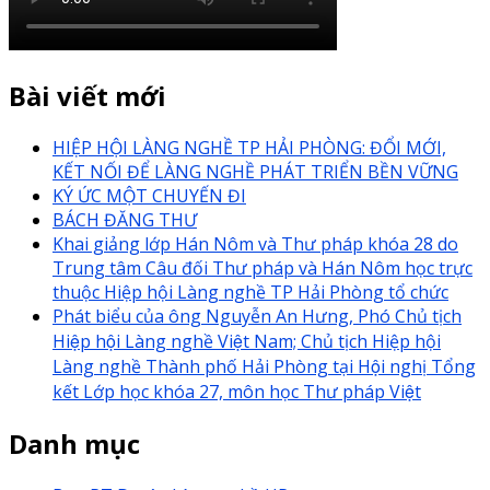
Bài viết mới
HIỆP HỘI LÀNG NGHỀ TP HẢI PHÒNG: ĐỔI MỚI,
KẾT NỐI ĐỂ LÀNG NGHỀ PHÁT TRIỂN BỀN VỮNG
KÝ ỨC MỘT CHUYẾN ĐI
BÁCH ĐĂNG THƯ
Khai giảng lớp Hán Nôm và Thư pháp khóa 28 do
Trung tâm Câu đối Thư pháp và Hán Nôm học trực
thuộc Hiệp hội Làng nghề TP Hải Phòng tổ chức
Phát biểu của ông Nguyễn An Hưng, Phó Chủ tịch
Hiệp hội Làng nghề Việt Nam; Chủ tịch Hiệp hội
Làng nghề Thành phố Hải Phòng tại Hội nghị Tổng
kết Lớp học khóa 27, môn học Thư pháp Việt
Danh mục