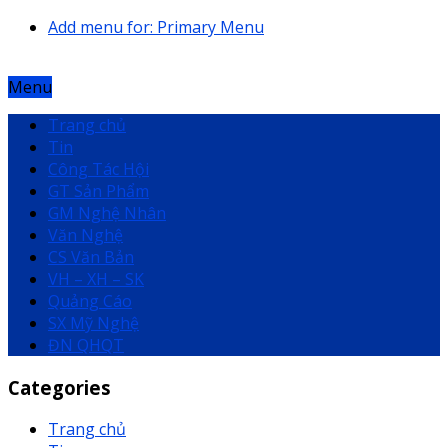
Add menu for: Primary Menu
Menu
Trang chủ
Tin
Công Tác Hội
GT Sản Phẩm
GM Nghệ Nhân
Văn Nghệ
CS Văn Bản
VH – XH – SK
Quảng Cáo
SX Mỹ Nghệ
ĐN QHQT
Categories
Trang chủ