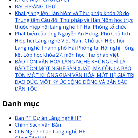
BÁCH ĐĂNG THƯ
Khai giảng lớp Hán Nôm và Thư pháp khóa 28 do
Trung tâm Câu đối Thư pháp và Hán Nôm học trực
thuộc Hiệp hội Làng nghề TP Hải Phòng tổ chức
Phát biểu của ông Nguyễn An Hưng, Phó Chủ tịch
Hiệp hội Làng nghề Việt Nam; Chủ tịch Hiệp hội
Làng nghề Thành phố Hải Phòng tại Hội nghị Tổng
kết Lớp học khóa 27, môn học Thư pháp Việt
BẢO TỒN VĂN HÓA LÀNG NGHỀ KHÔNG CHỈ LÀ
BẢO TỒN MỘT NGHỀ SẢN XUẤT, MÀ CÒN LÀ BẢO
TỒN MỘT KHÔNG GIAN VĂN HÓA, MỘT HỆ GIÁ TRỊ
ĐẠO ĐỨC, MỘT KÝ ỨC CỘNG ĐỒNG VÀ BẢN SẮC
DÂN TỘC
Danh mục
Ban PT Dự án Làng nghề HP
Chính Sách Văn Bản
CLB Nghệ nhân Làng nghề HP