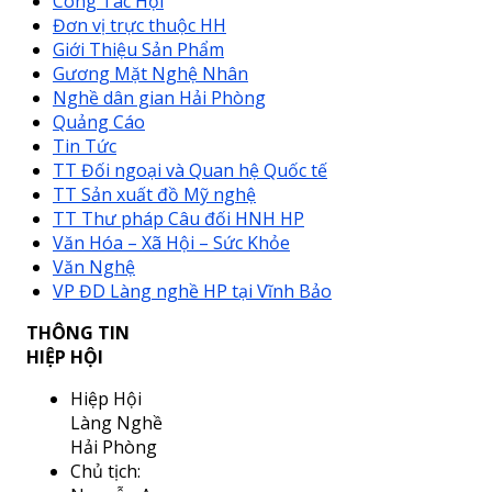
Công Tác Hội
Đơn vị trực thuộc HH
Giới Thiệu Sản Phẩm
Gương Mặt Nghệ Nhân
Nghề dân gian Hải Phòng
Quảng Cáo
Tin Tức
TT Đối ngoại và Quan hệ Quốc tế
TT Sản xuất đồ Mỹ nghệ
TT Thư pháp Câu đối HNH HP
Văn Hóa – Xã Hội – Sức Khỏe
Văn Nghệ
VP ĐD Làng nghề HP tại Vĩnh Bảo
THÔNG TIN
HIỆP HỘI
Hiệp Hội
Làng Nghề
Hải Phòng
Chủ tịch: