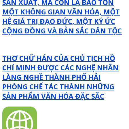
SẢN XUẤT, MÀ CÒN LÀ BẢO TỒN
MỘT KHÔNG GIAN VĂN HÓA, MỘT
HỆ GIÁ TRỊ ĐẠO ĐỨC, MỘT KÝ ỨC
CỘNG ĐỒNG VÀ BẢN SẮC DÂN TỘC
THƠ CHỮ HÁN CỦA CHỦ TỊCH HỒ
CHÍ MINH ĐƯỢC CÁC NGHỆ NHÂN
LÀNG NGHỀ THÀNH PHỐ HẢI
PHÒNG CHẾ TÁC THÀNH NHỮNG
SẢN PHẨM VĂN HÓA ĐẶC SẮC