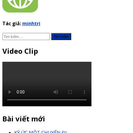
Tác giả:
minhtri
Tìm
kiếm
cho:
Video Clip
Bài viết mới
KÝ ỨC MỘT CHUYẾN ĐI