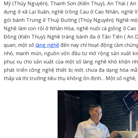
Mỹ (Thủy Nguyên), Thanh Sơn (Kiến Thụy), An Thái ( An L
dựng ở xã Lại Xuân, nghề trồng Cau ở Cao Nhân, nghề Vậ
gói bánh Trưng ở Thuỷ Đường (Thủy Nguyên); Nghề mộc ở
Nghề làm con rối ở Nhân Hòa, nghề nuôi cá giống ở Cao 
Đồng (Kiến Thụy); Nghề tráng bánh đa ở Tân Tiến ( An 
quan, một số
làng nghề
đến nay chỉ hoạt động cầm chừng
nhỏ, manh mún, nguồn vốn đầu tư mở rộng sản xuất kin
phục vụ cho sản xuất của một số làng nghề khó khăn nh
phát triển công nghệ thiết bị mới; chưa đa dạng hóa 
thấp và thị trường tiêu thụ không ổn định… Một số nghề, l