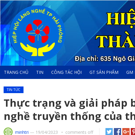
TRANG CHỦ
TIN
CÔNG TÁC HỘI
GT SẢN PHẨM
GM 
TIN TỨC
Thực trạng và giải pháp b
nghề truyền thống của t
minhtri
—
19/04/2023
comments off