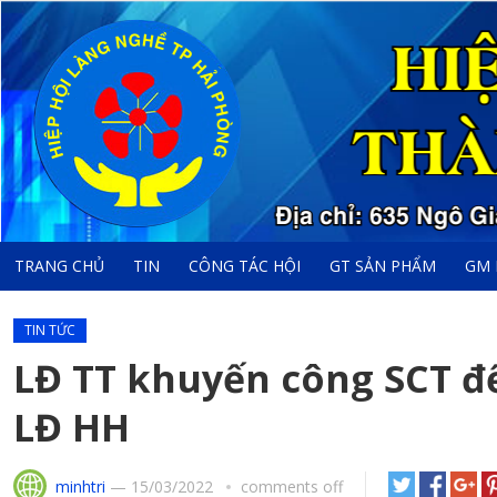
TRANG CHỦ
TIN
CÔNG TÁC HỘI
GT SẢN PHẨM
GM 
TIN TỨC
LĐ TT khuyến công SCT đế
LĐ HH
minhtri
—
15/03/2022
comments off