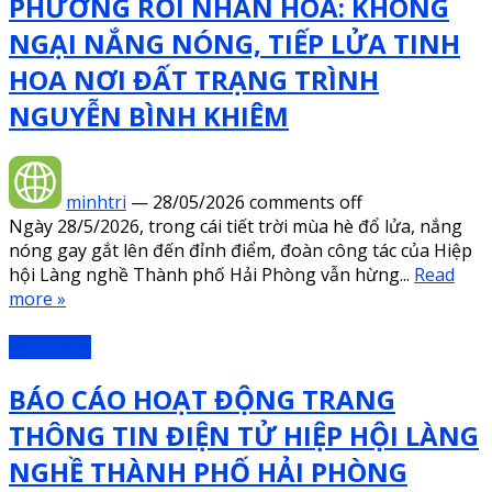
PHƯỜNG RỐI NHÂN HÒA: KHÔNG
NGẠI NẮNG NÓNG, TIẾP LỬA TINH
HOA NƠI ĐẤT TRẠNG TRÌNH
NGUYỄN BÌNH KHIÊM
minhtri
—
28/05/2026
comments off
Ngày 28/5/2026, trong cái tiết trời mùa hè đổ lửa, nắng
nóng gay gắt lên đến đỉnh điểm, đoàn công tác của Hiệp
hội Làng nghề Thành phố Hải Phòng vẫn hừng...
Read
more »
Văn Nghệ
BÁO CÁO HOẠT ĐỘNG TRANG
THÔNG TIN ĐIỆN TỬ HIỆP HỘI LÀNG
NGHỀ THÀNH PHỐ HẢI PHÒNG