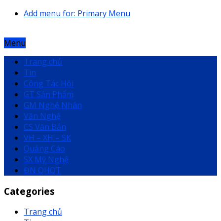
Add menu for: Primary Menu
Menu
Trang chủ
Tin
Công Tác Hội
GT Sản Phẩm
GM Nghệ Nhân
Văn Nghệ
CS Văn Bản
VH – XH – SK
Quảng Cáo
SX Mỹ Nghệ
ĐN QHQT
Categories
Trang chủ