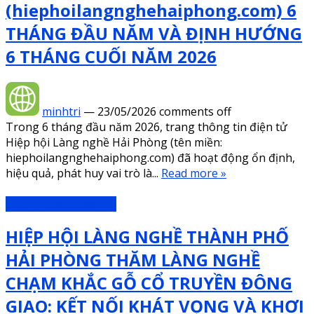
(hiephoilangnghehaiphong.com) 6
THÁNG ĐẦU NĂM VÀ ĐỊNH HƯỚNG
6 THÁNG CUỐI NĂM 2026
minhtri
—
23/05/2026
comments off
Trong 6 tháng đầu năm 2026, trang thông tin điện tử
Hiệp hội Làng nghề Hải Phòng (tên miền:
hiephoilangnghehaiphong.com) đã hoạt động ổn định,
hiệu quả, phát huy vai trò là...
Read more »
Đơn vị trực thuộc HH
HIỆP HỘI LÀNG NGHỀ THÀNH PHỐ
HẢI PHÒNG THĂM LÀNG NGHỀ
CHẠM KHẮC GỖ CỔ TRUYỀN ĐÔNG
GIAO: KẾT NỐI KHÁT VỌNG VÀ KHƠI