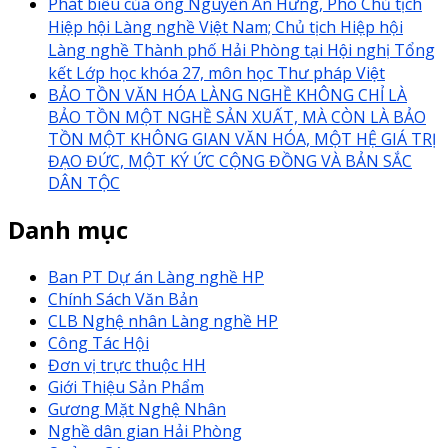
Phát biểu của ông Nguyễn An Hưng, Phó Chủ tịch
Hiệp hội Làng nghề Việt Nam; Chủ tịch Hiệp hội
Làng nghề Thành phố Hải Phòng tại Hội nghị Tổng
kết Lớp học khóa 27, môn học Thư pháp Việt
BẢO TỒN VĂN HÓA LÀNG NGHỀ KHÔNG CHỈ LÀ
BẢO TỒN MỘT NGHỀ SẢN XUẤT, MÀ CÒN LÀ BẢO
TỒN MỘT KHÔNG GIAN VĂN HÓA, MỘT HỆ GIÁ TRỊ
ĐẠO ĐỨC, MỘT KÝ ỨC CỘNG ĐỒNG VÀ BẢN SẮC
DÂN TỘC
Danh mục
Ban PT Dự án Làng nghề HP
Chính Sách Văn Bản
CLB Nghệ nhân Làng nghề HP
Công Tác Hội
Đơn vị trực thuộc HH
Giới Thiệu Sản Phẩm
Gương Mặt Nghệ Nhân
Nghề dân gian Hải Phòng