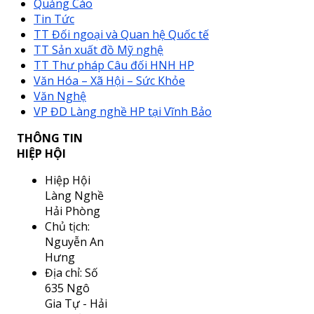
Quảng Cáo
Tin Tức
TT Đối ngoại và Quan hệ Quốc tế
TT Sản xuất đồ Mỹ nghệ
TT Thư pháp Câu đối HNH HP
Văn Hóa – Xã Hội – Sức Khỏe
Văn Nghệ
VP ĐD Làng nghề HP tại Vĩnh Bảo
THÔNG TIN
HIỆP HỘI
Hiệp Hội
Làng Nghề
Hải Phòng
Chủ tịch:
Nguyễn An
Hưng
Địa chỉ: Số
635 Ngô
Gia Tự - Hải