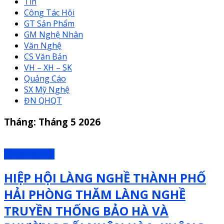
Tin
Công Tác Hội
GT Sản Phẩm
GM Nghệ Nhân
Văn Nghệ
CS Văn Bản
VH – XH – SK
Quảng Cáo
SX Mỹ Nghệ
ĐN QHQT
Tháng:
Tháng 5 2026
Công Tác Hội
HIỆP HỘI LÀNG NGHỀ THÀNH PHỐ
HẢI PHÒNG THĂM LÀNG NGHỀ
TRUYỀN THỐNG BẢO HÀ VÀ