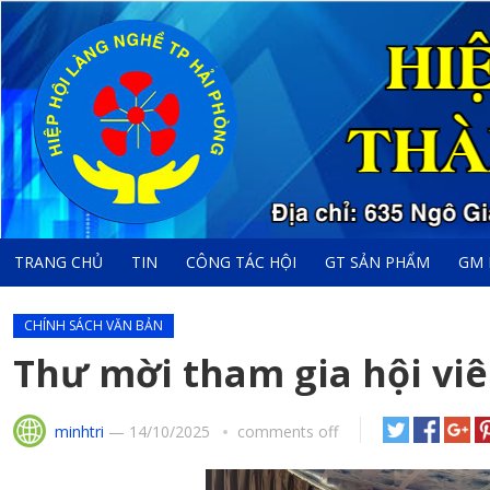
TRANG CHỦ
TIN
CÔNG TÁC HỘI
GT SẢN PHẨM
GM 
CHÍNH SÁCH VĂN BẢN
Thư mời tham gia hội vi
minhtri
—
14/10/2025
comments off