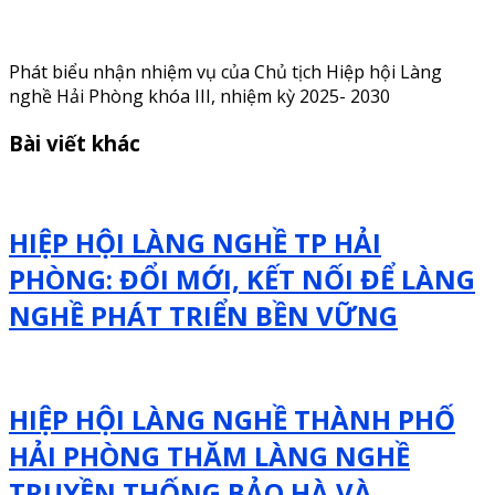
Phát biểu nhận nhiệm vụ của Chủ tịch Hiệp hội Làng
nghề Hải Phòng khóa III, nhiệm kỳ 2025- 2030
Bài viết khác
HIỆP HỘI LÀNG NGHỀ TP HẢI
PHÒNG: ĐỔI MỚI, KẾT NỐI ĐỂ LÀNG
NGHỀ PHÁT TRIỂN BỀN VỮNG
HIỆP HỘI LÀNG NGHỀ THÀNH PHỐ
HẢI PHÒNG THĂM LÀNG NGHỀ
TRUYỀN THỐNG BẢO HÀ VÀ