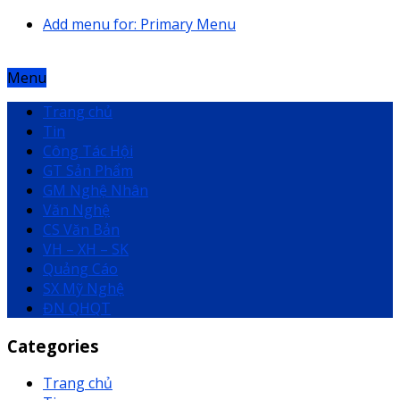
Add menu for: Primary Menu
Menu
Trang chủ
Tin
Công Tác Hội
GT Sản Phẩm
GM Nghệ Nhân
Văn Nghệ
CS Văn Bản
VH – XH – SK
Quảng Cáo
SX Mỹ Nghệ
ĐN QHQT
Categories
Trang chủ