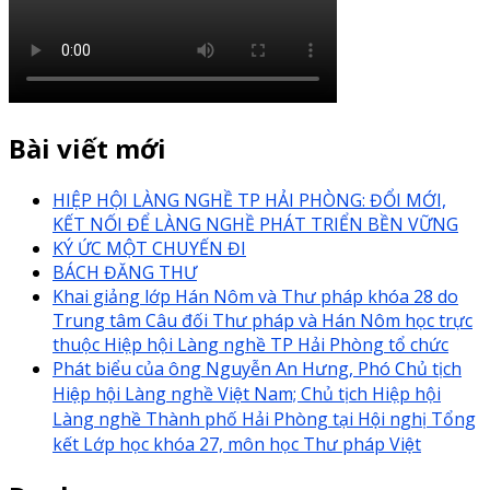
Bài viết mới
HIỆP HỘI LÀNG NGHỀ TP HẢI PHÒNG: ĐỔI MỚI,
KẾT NỐI ĐỂ LÀNG NGHỀ PHÁT TRIỂN BỀN VỮNG
KÝ ỨC MỘT CHUYẾN ĐI
BÁCH ĐĂNG THƯ
Khai giảng lớp Hán Nôm và Thư pháp khóa 28 do
Trung tâm Câu đối Thư pháp và Hán Nôm học trực
thuộc Hiệp hội Làng nghề TP Hải Phòng tổ chức
Phát biểu của ông Nguyễn An Hưng, Phó Chủ tịch
Hiệp hội Làng nghề Việt Nam; Chủ tịch Hiệp hội
Làng nghề Thành phố Hải Phòng tại Hội nghị Tổng
kết Lớp học khóa 27, môn học Thư pháp Việt