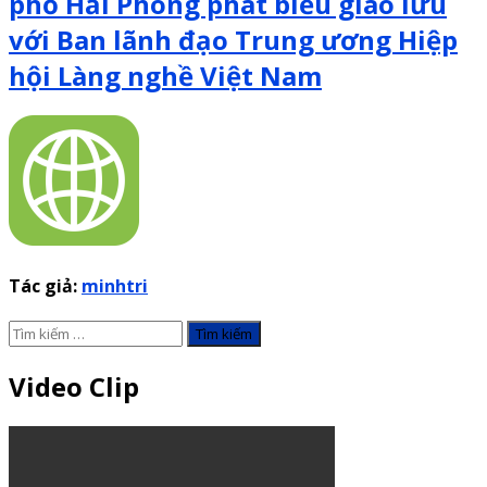
phố Hải Phòng phát biểu giao lưu
với Ban lãnh đạo Trung ương Hiệp
hội Làng nghề Việt Nam
Tác giả:
minhtri
Tìm
kiếm
cho:
Video Clip