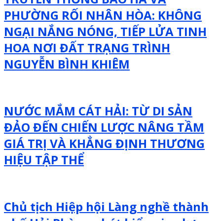
PHƯỜNG RỐI NHÂN HÒA: KHÔNG
NGẠI NẮNG NÓNG, TIẾP LỬA TINH
HOA NƠI ĐẤT TRẠNG TRÌNH
NGUYỄN BÌNH KHIÊM
NƯỚC MẮM CÁT HẢI: TỪ DI SẢN
ĐẢO ĐẾN CHIẾN LƯỢC NÂNG TẦM
GIÁ TRỊ VÀ KHẲNG ĐỊNH THƯƠNG
HIỆU TẬP THỂ
Chủ tịch Hiệp hội Làng nghề thành