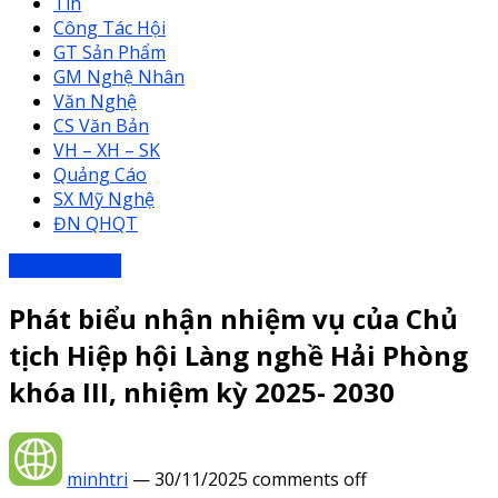
Tin
Công Tác Hội
GT Sản Phẩm
GM Nghệ Nhân
Văn Nghệ
CS Văn Bản
VH – XH – SK
Quảng Cáo
SX Mỹ Nghệ
ĐN QHQT
Công Tác Hội
Phát biểu nhận nhiệm vụ của Chủ
tịch Hiệp hội Làng nghề Hải Phòng
khóa III, nhiệm kỳ 2025- 2030
minhtri
—
30/11/2025
comments off