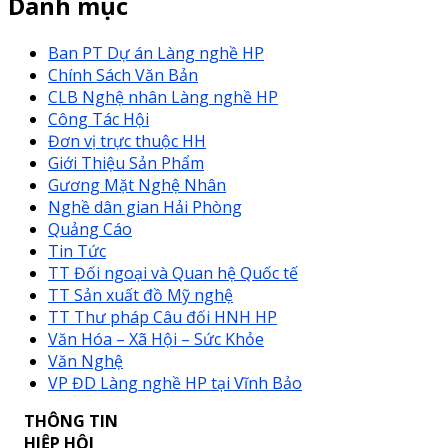
Danh mục
Ban PT Dự án Làng nghề HP
Chính Sách Văn Bản
CLB Nghệ nhân Làng nghề HP
Công Tác Hội
Đơn vị trực thuộc HH
Giới Thiệu Sản Phẩm
Gương Mặt Nghệ Nhân
Nghề dân gian Hải Phòng
Quảng Cáo
Tin Tức
TT Đối ngoại và Quan hệ Quốc tế
TT Sản xuất đồ Mỹ nghệ
TT Thư pháp Câu đối HNH HP
Văn Hóa – Xã Hội – Sức Khỏe
Văn Nghệ
VP ĐD Làng nghề HP tại Vĩnh Bảo
THÔNG TIN
HIỆP HỘI