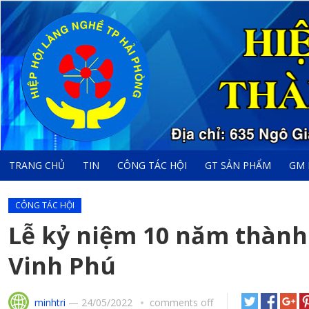
TRANG CHỦ
TIN
CÔNG TÁC HỘI
GT SẢN PHẨM
GM 
CÔNG TÁC HỘI
Lễ kỷ niệm 10 năm thành
Vinh Phú
minhtri
—
24/05/2022
comments off