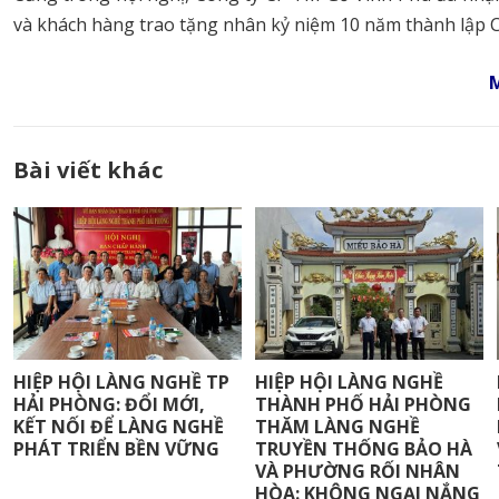
và khách hàng trao tặng nhân kỷ niệm 10 năm thành lập 
Bài viết khác
HIỆP HỘI LÀNG NGHỀ TP
HIỆP HỘI LÀNG NGHỀ
HẢI PHÒNG: ĐỔI MỚI,
THÀNH PHỐ HẢI PHÒNG
KẾT NỐI ĐỂ LÀNG NGHỀ
THĂM LÀNG NGHỀ
PHÁT TRIỂN BỀN VỮNG
TRUYỀN THỐNG BẢO HÀ
VÀ PHƯỜNG RỐI NHÂN
HÒA: KHÔNG NGẠI NẮNG