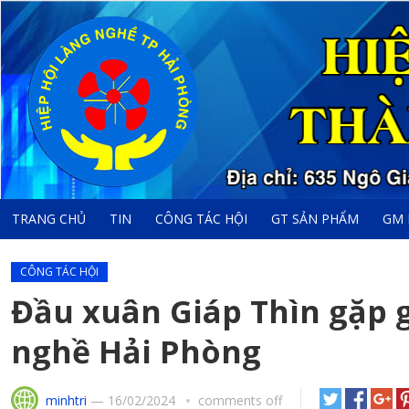
TRANG CHỦ
TIN
CÔNG TÁC HỘI
GT SẢN PHẨM
GM 
CÔNG TÁC HỘI
Đầu xuân Giáp Thìn gặp g
nghề Hải Phòng
minhtri
—
16/02/2024
comments off