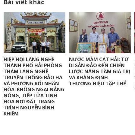
Bài viết khác
HIỆP HỘI LÀNG NGHỀ
NƯỚC MẮM CÁT HẢI: TỪ
THÀNH PHỐ HẢI PHÒNG
DI SẢN ĐẢO ĐẾN CHIẾN
THĂM LÀNG NGHỀ
LƯỢC NÂNG TẦM GIÁ TRỊ
TRUYỀN THỐNG BẢO HÀ
VÀ KHẲNG ĐỊNH
VÀ PHƯỜNG RỐI NHÂN
THƯƠNG HIỆU TẬP THỂ
HÒA: KHÔNG NGẠI NẮNG
NÓNG, TIẾP LỬA TINH
HOA NƠI ĐẤT TRẠNG
TRÌNH NGUYỄN BÌNH
KHIÊM