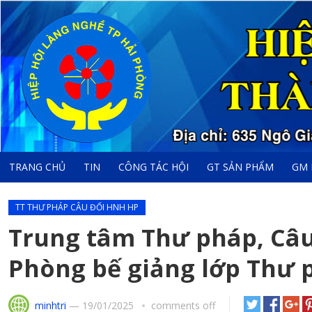
TRANG CHỦ
TIN
CÔNG TÁC HỘI
GT SẢN PHẨM
GM 
TT THƯ PHÁP CÂU ĐỐI HNH HP
Trung tâm Thư pháp, Câu
Phòng bế giảng lớp Thư 
minhtri
—
19/01/2025
comments off