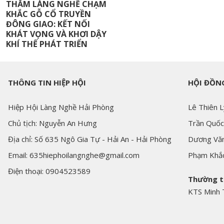
THĂM LÀNG NGHỀ CHẠM
KHẮC GỖ CỔ TRUYỀN
ĐÔNG GIAO: KẾT NỐI
KHÁT VỌNG VÀ KHƠI DẬY
KHÍ THẾ PHÁT TRIỂN
THÔNG TIN HIỆP HỘI
HỘI ĐỒNG
Hiệp Hội Làng Nghề Hải Phòng
Lê Thiên L
Chủ tịch: Nguyễn An Hưng
Trần Quốc
Địa chỉ: Số 635 Ngô Gia Tự - Hải An - Hải Phòng
Dương Văn
Email: 635hiephoilangnghe@gmail.com
Phạm Khắ
Điện thoại: 0904523589
Thường t
KTS Minh 