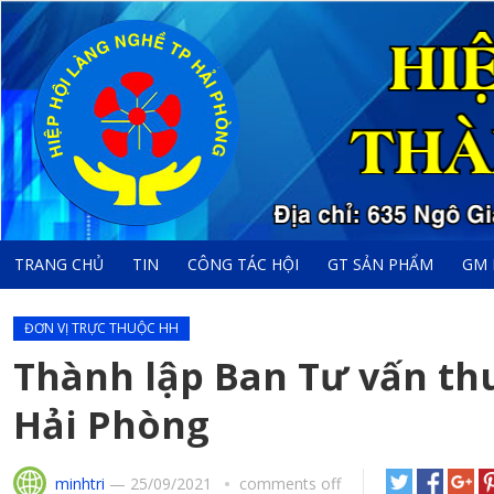
TRANG CHỦ
TIN
CÔNG TÁC HỘI
GT SẢN PHẨM
GM 
ĐƠN VỊ TRỰC THUỘC HH
Thành lập Ban Tư vấn th
Hải Phòng
minhtri
—
25/09/2021
comments off