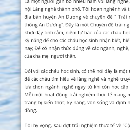
Là một người gắn bó nhiều năm với làng nghề,
hội Làng nghề thành phố. Tôi hoan nghênh và tâ
địa bàn huyện An Dương về chuyên đề “ Trải 
thống An Dương”. Đây là một Chuyên đề trải ng
khơi dậy tình cảm, niềm tự hào của các cháu họ
kỹ năng để cho các cháu học sinh nhận biết, hi
nay; Để có nhận thức đúng về các ngành, nghề,
của cha mẹ, người thân.
Đối với các cháu học sinh, có thể nói đây là một 
để các cháu tìm hiểu về làng nghề và nghề tru
lựa chọn ngành, nghề ngay từ khi còn học cấp 
Mỗi một hoạt động trải nghiệm thực tế mang mộ
trang bị kiến thức, kỹ năng, vốn sống và định
đồng.
Tôi hy vọng, sau đợt trải nghiệm thực tế về “