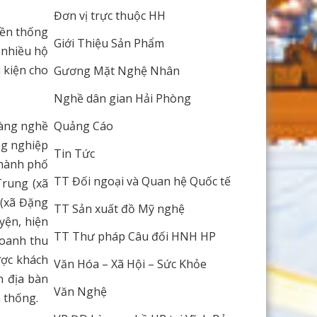
Đơn vị trực thuộc HH
yền thống
Giới Thiệu Sản Phẩm
 nhiều hộ
 kiện cho
Gương Mặt Nghệ Nhân
Nghề dân gian Hải Phòng
làng nghề
Quảng Cáo
ng nghiệp
Tin Tức
thành phố
TT Đối ngoại và Quan hệ Quốc tế
Trung (xã
 (xã Đặng
TT Sản xuất đồ Mỹ nghệ
yện, hiện
TT Thư pháp Câu đối HNH HP
doanh thu
ược khách
Văn Hóa – Xã Hội – Sức Khỏe
n địa bàn
Văn Nghệ
 thống.