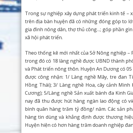
Trong sự nghiệp xây dựng phát triển kinh tế –
trên địa bàn huyện đã có những đóng góp to lớn 
gia đình nông dân, thợ thủ công…; góp phần gìn 
xã hội phát triển.
Theo thống kê mới nhất của Sở Nông nghiệp – P
trong đó có 18 làng nghề được UBND thành phố
và Phát triển nông thôn. Huyện An Dương có 05
được công nhận: 1/ Làng nghề Mây, tre đan Ti
Hồng Thái); 3/ Làng nghề Hoa, cây cảnh Minh 
Cương); 5/Làng nghề Sản xuất bánh đa Kinh Gia
nay đã thu được hút hàng ngàn lao động có việ
bình quân hàng trăm tỷ đồng/ năm. Các sản p
hàng tin dùng và khẳng định được thương hiệu 
Huyện hiện có hơn hàng trăm doanh nghiệp đan