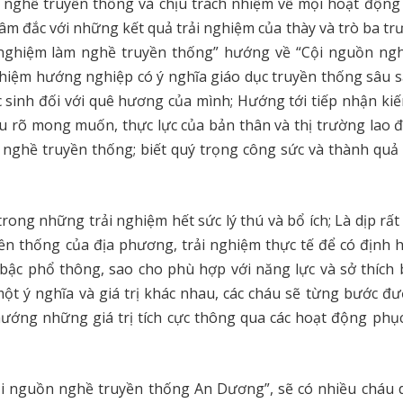
 nghề truyền thống và chịu trách nhiệm về mọi hoạt động
m đắc với những kết quả trải nghiệm của thày và trò ba tr
nghiệm làm nghề truyền thống” hướng về “Cội nguồn ng
hiệm hướng nghiệp có ý nghĩa giáo dục truyền thống sâu 
c sinh đối với quê hương của mình; Hướng tới tiếp nhận kiế
ểu rõ mong muốn, thực lực của bản thân và thị trường lao 
 nghề truyền thống; biết quý trọng công sức và thành quả
trong những trải nghiệm hết sức lý thú và bổ ích; Là dịp rất
yền thống của địa phương, trải nghiệm thực tế để có định 
bậc phổ thông, sao cho phù hợp với năng lực và sở thích 
t ý nghĩa và giá trị khác nhau, các cháu sẽ từng bước đư
 hướng những giá trị tích cực thông qua các hoạt động phụ
Cội nguồn nghề truyền thống An Dương”, sẽ có nhiều cháu 