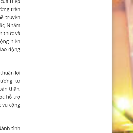
 của Hiệp
ường trên
hề truyền
sắc; Nhằm
n thức và
động hiện
 lao động
 thuận lợi
hướng, tự
bản thân.
ợc hỗ trợ
c vụ cộng
dành tình