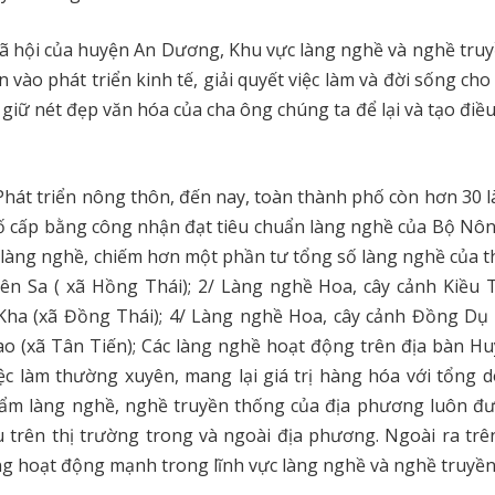
 xã hội của huyện An Dương, Khu vực làng nghề và nghề tru
vào phát triển kinh tế, giải quyết việc làm và đời sống cho
giữ nét đẹp văn hóa của cha ông chúng ta để lại và tạo điều
hát triển nông thôn, đến nay, toàn thành phố còn hơn 30 
 cấp bằng công nhận đạt tiêu chuẩn làng nghề của Bộ Nô
 làng nghề, chiếm hơn một phần tư tổng số làng nghề của 
ên Sa ( xã Hồng Thái); 2/ Làng nghề Hoa, cây cảnh Kiều 
Kha (xã Đồng Thái); 4/ Làng nghề Hoa, cây cảnh Đồng Dụ
o (xã Tân Tiến); Các làng nghề hoạt động trên địa bàn Hu
c làm thường xuyên, mang lại giá trị hàng hóa với tổng 
hẩm làng nghề, nghề truyền thống của địa phương luôn đ
trên thị trường trong và ngoài địa phương. Ngoài ra trê
g hoạt động mạnh trong lĩnh vực làng nghề và nghề truyền