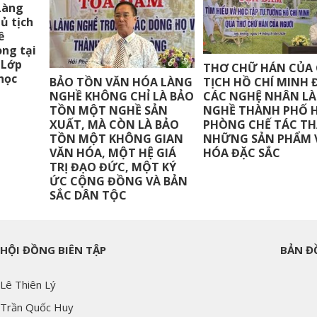
Làng
hủ tịch
ề
ng tại
 Lớp
THƠ CHỮ HÁN CỦA
học
TỊCH HỒ CHÍ MINH
BẢO TỒN VĂN HÓA LÀNG
CÁC NGHỆ NHÂN L
NGHỀ KHÔNG CHỈ LÀ BẢO
NGHỀ THÀNH PHỐ H
TỒN MỘT NGHỀ SẢN
PHÒNG CHẾ TÁC T
XUẤT, MÀ CÒN LÀ BẢO
NHỮNG SẢN PHẨM 
TỒN MỘT KHÔNG GIAN
HÓA ĐẶC SẮC
VĂN HÓA, MỘT HỆ GIÁ
TRỊ ĐẠO ĐỨC, MỘT KÝ
ỨC CỘNG ĐỒNG VÀ BẢN
SẮC DÂN TỘC
HỘI ĐỒNG BIÊN TẬP
BẢN Đ
Lê Thiên Lý
Trần Quốc Huy