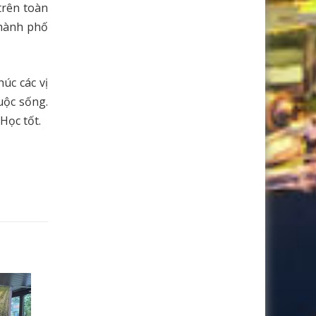
trên toàn
Thành phố
úc các vị
uộc sống.
Học tốt.