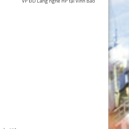
VP ĐD Làng nghề HP tại Vĩnh Bảo