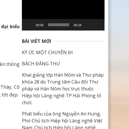
Video
 đại biểu
00:00
06:24
BÀI VIẾT MỚI
KÝ ỨC MỘT CHUYẾN ĐI
BÁCH ĐĂNG THƯ
yền thống
Khai giảng lớp Hán Nôm và Thư pháp
khóa 28 do Trung tâm Câu đối Thư
 Thày, Cô
pháp và Hán Nôm học trực thuộc
 tốt đẹp.
Hiệp hội Làng nghề TP Hải Phòng tổ
chức
Phát biểu của ông Nguyễn An Hưng,
Phó Chủ tịch Hiệp hội Làng nghề Việt
Nam; Chủ tịch Hiệp hội Làng nghề