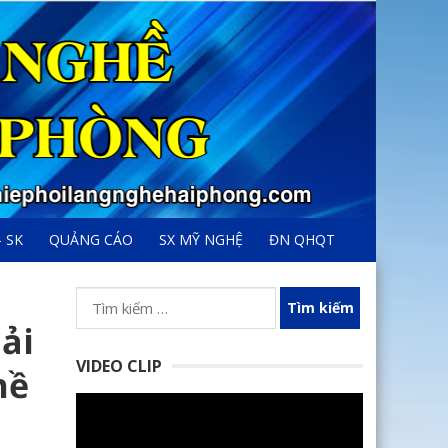
– SK
QUẢNG CÁO
SX MỸ NGHỆ
ĐN QHQT
Tìm
kiếm
ải
cho:
VIDEO CLIP
hề
Trình
chơi