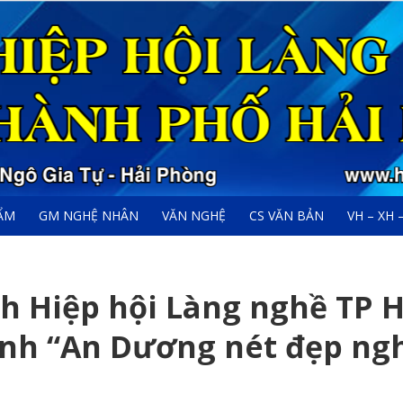
ẨM
GM NGHỆ NHÂN
VĂN NGHỆ
CS VĂN BẢN
VH – XH 
ch Hiệp hội Làng nghề TP H
ình “An Dương nét đẹp ng