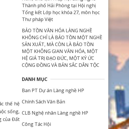
Thành phố Hải Phòng tại Hội nghị
Tổng kết Lớp học khóa 27, môn học
Thư pháp Việt
BẢO TỒN VĂN HÓA LÀNG NGHỀ
KHÔNG CHỈ LÀ BẢO TỒN MỘT NGHỀ
SẢN XUẤT, MÀ CÒN LÀ BẢO TỒN
MỘT KHÔNG GIAN VĂN HÓA, MỘT
HỆ GIÁ TRỊ ĐẠO ĐỨC, MỘT KÝ ỨC
CỘNG ĐỒNG VÀ BẢN SẮC DÂN TỘC
DANH MỤC
Ban PT Dự án Làng nghề HP
Chính Sách Văn Bản
ác thế hệ
uộc sống,
CLB Nghệ nhân Làng nghề HP
g của Đất
Công Tác Hội