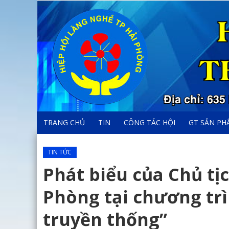
TRANG CHỦ
TIN
CÔNG TÁC HỘI
GT SẢN PH
TIN TỨC
Phát biểu của Chủ tị
Phòng tại chương tr
truyền thống”