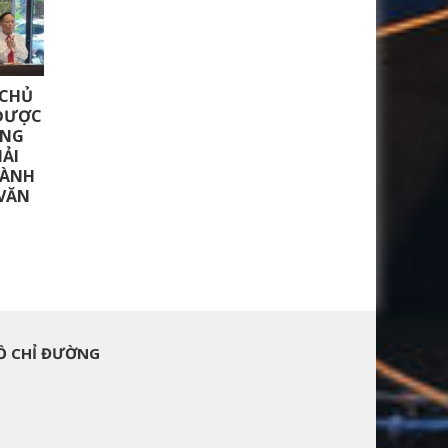
 CHỦ
 ĐƯỢC
ÀNG
ẢI
HÀNH
VĂN
Ồ CHỈ ĐƯỜNG